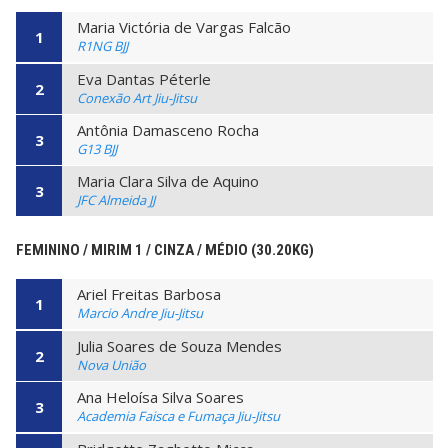
Maria Victória de Vargas Falcão
1
R1NG BJJ
Eva Dantas Péterle
2
Conexão Art Jiu-Jitsu
Antônia Damasceno Rocha
3
G13 BJJ
Maria Clara Silva de Aquino
3
JFC Almeida JJ
FEMININO / MIRIM 1 / CINZA / MÉDIO (30.20KG)
Ariel Freitas Barbosa
1
Marcio Andre Jiu-Jitsu
Julia Soares de Souza Mendes
2
Nova União
Ana Heloísa Silva Soares
3
Academia Faisca e Fumaça Jiu-Jitsu