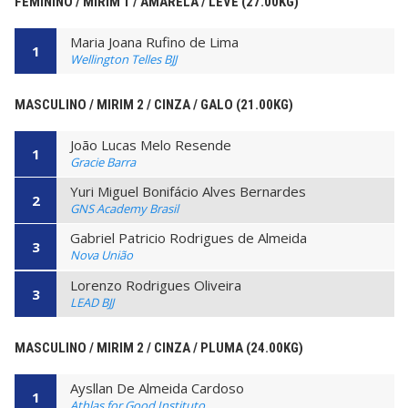
FEMININO / MIRIM 1 / AMARELA / LEVE (27.00KG)
Maria Joana Rufino de Lima
1
Wellington Telles BJJ
MASCULINO / MIRIM 2 / CINZA / GALO (21.00KG)
João Lucas Melo Resende
1
Gracie Barra
Yuri Miguel Bonifácio Alves Bernardes
2
GNS Academy Brasil
Gabriel Patricio Rodrigues de Almeida
3
Nova União
Lorenzo Rodrigues Oliveira
3
LEAD BJJ
MASCULINO / MIRIM 2 / CINZA / PLUMA (24.00KG)
Aysllan De Almeida Cardoso
1
Athlas for Good Instituto