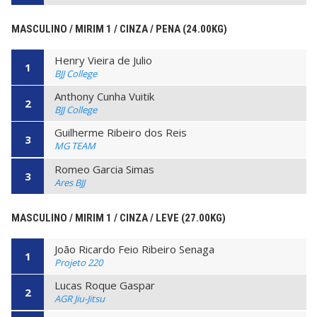
MASCULINO / MIRIM 1 / CINZA / PENA (24.00KG)
Henry Vieira de Julio
1
BJJ College
Anthony Cunha Vuitik
2
BJJ College
Guilherme Ribeiro dos Reis
3
MG TEAM
Romeo Garcia Simas
3
Ares BJJ
MASCULINO / MIRIM 1 / CINZA / LEVE (27.00KG)
João Ricardo Feio Ribeiro Senaga
1
Projeto 220
Lucas Roque Gaspar
2
AGR Jiu-Jitsu