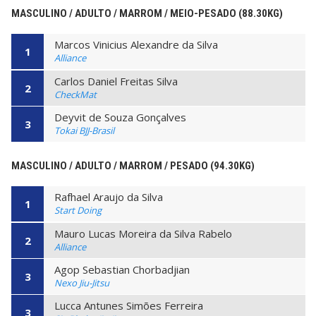
MASCULINO / ADULTO / MARROM / MEIO-PESADO (88.30KG)
Marcos Vinicius Alexandre da Silva
1
Alliance
Carlos Daniel Freitas Silva
2
CheckMat
Deyvit de Souza Gonçalves
3
Tokai BJJ-Brasil
MASCULINO / ADULTO / MARROM / PESADO (94.30KG)
Rafhael Araujo da Silva
1
Start Doing
Mauro Lucas Moreira da Silva Rabelo
2
Alliance
Agop Sebastian Chorbadjian
3
Nexo Jiu-Jitsu
Lucca Antunes Simões Ferreira
3