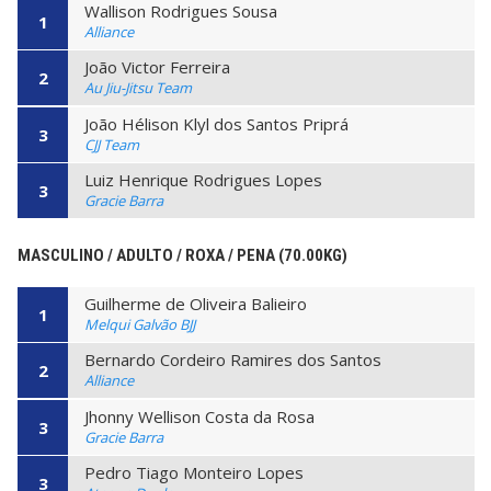
Wallison Rodrigues Sousa
1
Alliance
João Victor Ferreira
2
Au Jiu-Jitsu Team
João Hélison Klyl dos Santos Priprá
3
CJJ Team
Luiz Henrique Rodrigues Lopes
3
Gracie Barra
MASCULINO / ADULTO / ROXA / PENA (70.00KG)
Guilherme de Oliveira Balieiro
1
Melqui Galvão BJJ
Bernardo Cordeiro Ramires dos Santos
2
Alliance
Jhonny Wellison Costa da Rosa
3
Gracie Barra
Pedro Tiago Monteiro Lopes
3