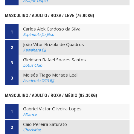
Ataque Duplo
MASCULINO / ADULTO / ROXA / LEVE (76.00KG)
Carlos Alek Cardoso da Silva
1
Espíndola Jiu-Jitsu
João Vítor Brizola de Quadros
2
Kawahara BJJ
Gleidson Rafael Soares Santos
3
Lotus Club
Moisés Tiago Moraes Leal
3
Academia OCS BJJ
MASCULINO / ADULTO / ROXA / MÉDIO (82.30KG)
Gabriel Victor Oliveira Lopes
1
Alliance
Caio Pereira Saturato
2
CheckMat