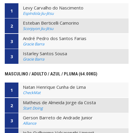
Levy Carvalho do Nascimento
1
Espíndola Jiu-Jitsu
Esteban Berticelli Camorino
2
Scorpyon Jiu-Jitsu
André Pedro dos Santos Farias
3
Gracie Barra
Istarley Santos Sousa
3
Gracie Barra
MASCULINO / ADULTO / AZUL / PLUMA (64.00KG)
Natan Henrique Cunha de Lima
1
CheckMat
Matheus de Almeida Jorge da Costa
2
Start Doing
Gerson Barreto de Andrade Junior
3
Alliance
João Guilherme Valcarenghi Lippert