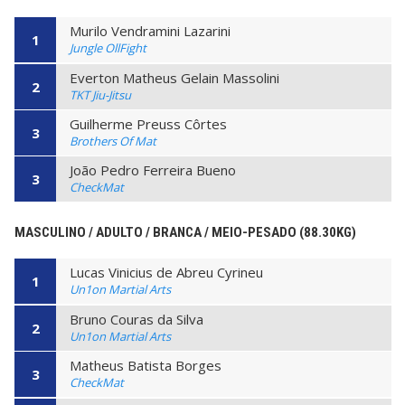
Murilo Vendramini Lazarini
1
Jungle OllFight
Everton Matheus Gelain Massolini
2
TKT Jiu-Jitsu
Guilherme Preuss Côrtes
3
Brothers Of Mat
João Pedro Ferreira Bueno
3
CheckMat
MASCULINO / ADULTO / BRANCA / MEIO-PESADO (88.30KG)
Lucas Vinicius de Abreu Cyrineu
1
Un1on Martial Arts
Bruno Couras da Silva
2
Un1on Martial Arts
Matheus Batista Borges
3
CheckMat