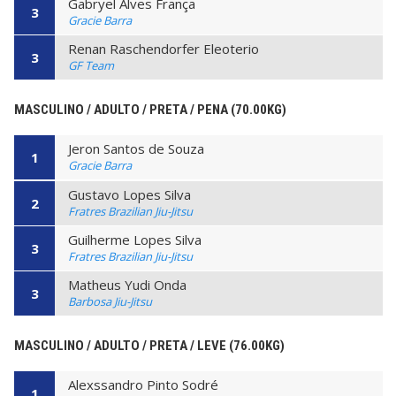
Gabryel Alves França
3
Gracie Barra
Renan Raschendorfer Eleoterio
3
GF Team
MASCULINO / ADULTO / PRETA / PENA (70.00KG)
Jeron Santos de Souza
1
Gracie Barra
Gustavo Lopes Silva
2
Fratres Brazilian Jiu-Jitsu
Guilherme Lopes Silva
3
Fratres Brazilian Jiu-Jitsu
Matheus Yudi Onda
3
Barbosa Jiu-Jitsu
MASCULINO / ADULTO / PRETA / LEVE (76.00KG)
Alexssandro Pinto Sodré
1