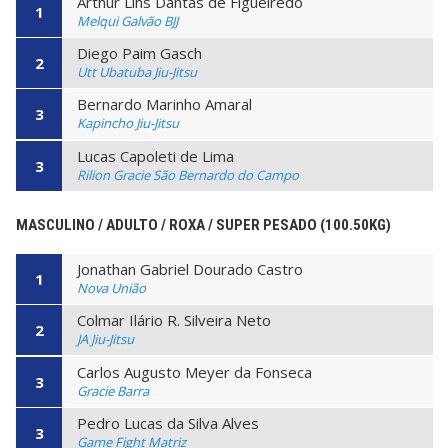
Arthur Lins Dantas de Figueiredo
1
Melqui Galvão BJJ
Diego Paim Gasch
2
Utt Ubatuba Jiu-Jitsu
Bernardo Marinho Amaral
3
Kapincho Jiu-Jitsu
Lucas Capoleti de Lima
3
Rilion Gracie São Bernardo do Campo
MASCULINO / ADULTO / ROXA / SUPER PESADO (100.50KG)
Jonathan Gabriel Dourado Castro
1
Nova União
Colmar Ilário R. Silveira Neto
2
JA Jiu-Jitsu
Carlos Augusto Meyer da Fonseca
3
Gracie Barra
Pedro Lucas da Silva Alves
3
Game Fight Matriz