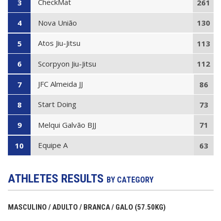
CheckMat
3
261
Nova União
4
130
Atos Jiu-Jitsu
5
113
Scorpyon Jiu-Jitsu
6
112
JFC Almeida JJ
7
86
Start Doing
8
73
Melqui Galvão BJJ
9
71
Equipe A
10
63
ATHLETES RESULTS
BY CATEGORY
MASCULINO / ADULTO / BRANCA / GALO (57.50KG)