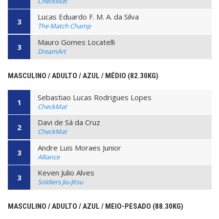
CheckMat
Lucas Eduardo F. M. A. da Silva
3
The Match Champ
Mauro Gomes Locatelli
3
DreamArt
MASCULINO / ADULTO / AZUL / MÉDIO (82.30KG)
Sebastiao Lucas Rodrigues Lopes
1
CheckMat
Davi de Sá da Cruz
2
CheckMat
Andre Luis Moraes Junior
3
Alliance
Keven Julio Alves
3
Soldiers Jiu-Jitsu
MASCULINO / ADULTO / AZUL / MEIO-PESADO (88.30KG)