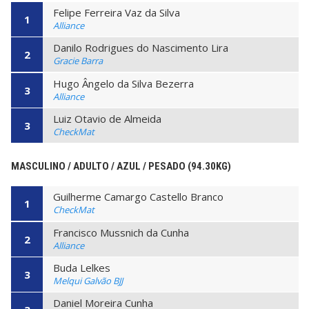
Felipe Ferreira Vaz da Silva
1
Alliance
Danilo Rodrigues do Nascimento Lira
2
Gracie Barra
Hugo Ângelo da Silva Bezerra
3
Alliance
Luiz Otavio de Almeida
3
CheckMat
MASCULINO / ADULTO / AZUL / PESADO (94.30KG)
Guilherme Camargo Castello Branco
1
CheckMat
Francisco Mussnich da Cunha
2
Alliance
Buda Lelkes
3
Melqui Galvão BJJ
Daniel Moreira Cunha