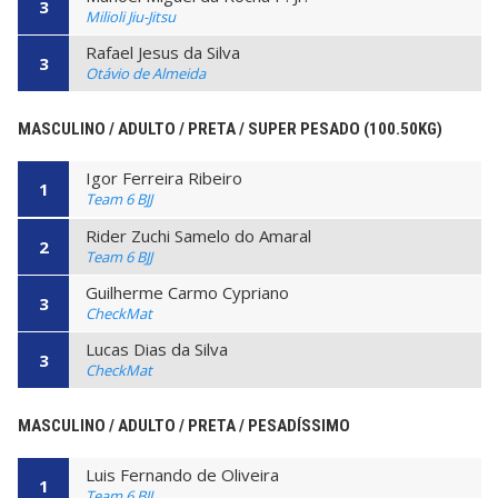
3
Milioli Jiu-Jitsu
Rafael Jesus da Silva
3
Otávio de Almeida
MASCULINO / ADULTO / PRETA / SUPER PESADO (100.50KG)
Igor Ferreira Ribeiro
1
Team 6 BJJ
Rider Zuchi Samelo do Amaral
2
Team 6 BJJ
Guilherme Carmo Cypriano
3
CheckMat
Lucas Dias da Silva
3
CheckMat
MASCULINO / ADULTO / PRETA / PESADÍSSIMO
Luis Fernando de Oliveira
1
Team 6 BJJ