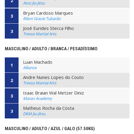
2
Atos Jiu-Jitsu
Bryan Cardoso Marques
3
Rilion Gracie Tubarão
José Eurides Stecca Filho
3
Trevus Martial Arts
MASCULINO / ADULTO / BRANCA / PESADÍSSIMO
Luan Machado
1
Alliance
Andre Nunes Lopes do Couto
2
Trevus Martial Arts
Isaac Braian Wal Metzer Diniz
3
Maran Academy
Matheus Rocha da Costa
3
DKM Jiu-Jitsu
MASCULINO / ADULTO / AZUL / GALO (57.50KG)