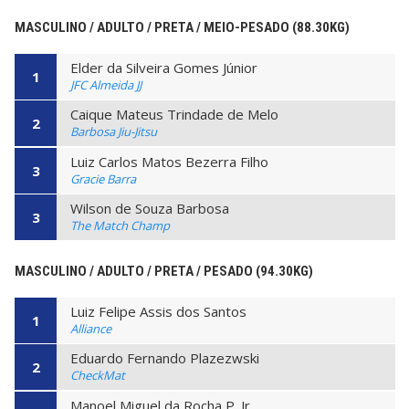
MASCULINO / ADULTO / PRETA / MEIO-PESADO (88.30KG)
Elder da Silveira Gomes Júnior
1
JFC Almeida JJ
Caique Mateus Trindade de Melo
2
Barbosa Jiu-Jitsu
Luiz Carlos Matos Bezerra Filho
3
Gracie Barra
Wilson de Souza Barbosa
3
The Match Champ
MASCULINO / ADULTO / PRETA / PESADO (94.30KG)
Luiz Felipe Assis dos Santos
1
Alliance
Eduardo Fernando Plazezwski
2
CheckMat
Manoel Miguel da Rocha P. Jr.