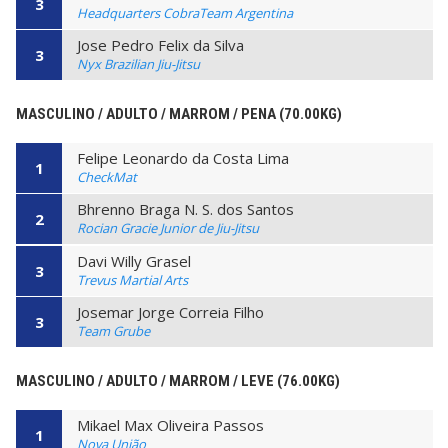
3
Headquarters CobraTeam Argentina
Jose Pedro Felix da Silva
3
Nyx Brazilian Jiu-Jitsu
MASCULINO / ADULTO / MARROM / PENA (70.00KG)
Felipe Leonardo da Costa Lima
1
CheckMat
Bhrenno Braga N. S. dos Santos
2
Rocian Gracie Junior de Jiu-Jitsu
Davi Willy Grasel
3
Trevus Martial Arts
Josemar Jorge Correia Filho
3
Team Grube
MASCULINO / ADULTO / MARROM / LEVE (76.00KG)
Mikael Max Oliveira Passos
1
Nova União