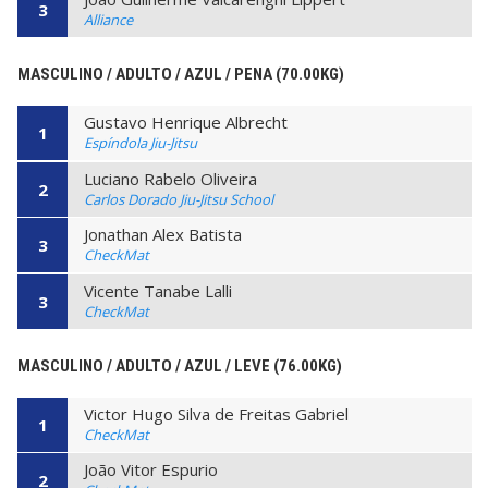
3
Alliance
MASCULINO / ADULTO / AZUL / PENA (70.00KG)
Gustavo Henrique Albrecht
1
Espíndola Jiu-Jitsu
Luciano Rabelo Oliveira
2
Carlos Dorado Jiu-Jitsu School
Jonathan Alex Batista
3
CheckMat
Vicente Tanabe Lalli
3
CheckMat
MASCULINO / ADULTO / AZUL / LEVE (76.00KG)
Victor Hugo Silva de Freitas Gabriel
1
CheckMat
João Vitor Espurio
2