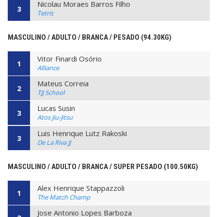
Nicolau Moraes Barros Filho
3
Tetris
MASCULINO / ADULTO / BRANCA / PESADO (94.30KG)
Vitor Finardi Osório
1
Alliance
Mateus Correia
2
TJJ School
Lucas Susin
3
Atos Jiu-Jitsu
Luis Henrique Lutz Rakoski
3
De La Riva JJ
MASCULINO / ADULTO / BRANCA / SUPER PESADO (100.50KG)
Alex Henrique Stappazzoli
1
The Match Champ
Jose Antonio Lopes Barboza