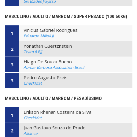
Six Blades Jiu-Jitsu
MASCULINO / ADULTO / MARROM / SUPER PESADO (100.50KG)
Vinicius Gabriel Rodrigues
1
Eduardo Milioli JJ
Yonathan Guertznstein
2
Team 6 BJJ
Hiago De Souza Bueno
3
Abmar Barbosa Association Brazil
Pedro Augusto Preis
3
CheckMat
MASCULINO / ADULTO / MARROM / PESADÍSSIMO
Erikson Rhenan Costeira da Silva
1
CheckMat
Juan Gustavo Souza do Prado
2
Alliance