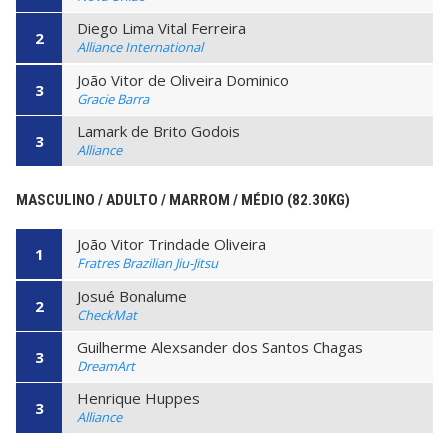
Diego Lima Vital Ferreira
2
Alliance International
João Vitor de Oliveira Dominico
3
Gracie Barra
Lamark de Brito Godois
3
Alliance
MASCULINO / ADULTO / MARROM / MÉDIO (82.30KG)
João Vitor Trindade Oliveira
1
Fratres Brazilian Jiu-Jitsu
Josué Bonalume
2
CheckMat
Guilherme Alexsander dos Santos Chagas
3
DreamArt
Henrique Huppes
3
Alliance