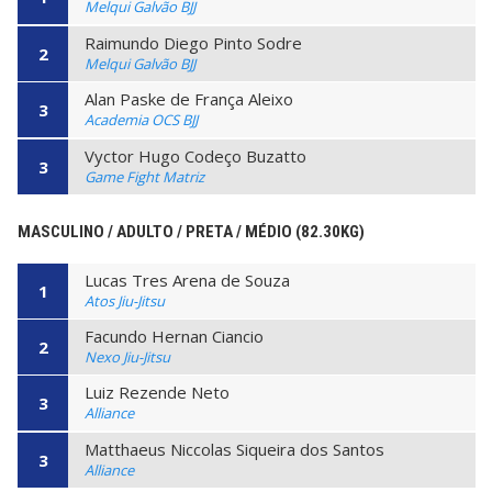
Melqui Galvão BJJ
Raimundo Diego Pinto Sodre
2
Melqui Galvão BJJ
Alan Paske de França Aleixo
3
Academia OCS BJJ
Vyctor Hugo Codeço Buzatto
3
Game Fight Matriz
MASCULINO / ADULTO / PRETA / MÉDIO (82.30KG)
Lucas Tres Arena de Souza
1
Atos Jiu-Jitsu
Facundo Hernan Ciancio
2
Nexo Jiu-Jitsu
Luiz Rezende Neto
3
Alliance
Matthaeus Niccolas Siqueira dos Santos
3
Alliance