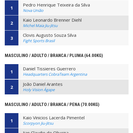
Pedro Henrique Teixeira da Silva
1
Nova União
Kaio Leonardo Brenner Diehl
2
Michel Maia Jiu-Jitsu
Clovis Augusto Souza Silva
3
Fight Sports Brasil
MASCULINO / ADULTO / BRANCA / PLUMA (64.00KG)
Daniel Tissieres Guerrero
1
Headquarters CobraTeam Argentina
João Daniel Arantes
2
Holy Vision Ágape
MASCULINO / ADULTO / BRANCA / PENA (70.00KG)
Kaio Vinicios Lacerda Pimentel
1
Scorpyon Jiu-Jitsu
Jian Claudio de Oliveira