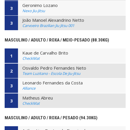
Geronimo Lozano
3
Nexo Jiu-Jitsu
João Manoel Alexandrino Netto
3
Carvoeiro Brazilian Jiu Jitsu 001
MASCULINO / ADULTO / ROXA / MEIO-PESADO (88.30KG)
Kaue de Carvalho Brito
1
CheckMat
Osvaldo Pedro Fernandes Neto
2
Team Luzitano - Escola De Jiu-Jitsu
Leonardo Fernandes da Costa
3
Alliance
Matheus Abreu
3
CheckMat
MASCULINO / ADULTO / ROXA / PESADO (94.30KG)