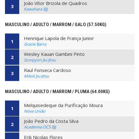
João Vítor Brizola de Quadros
3
Kawahara BJJ
MASCULINO / ADULTO / MARROM / GALO (57.50KG)
Henrique Lapola de França Junior
1
Gracie Barra
Wesley Kauan Gambini Pinto
2
Scorpyon Jiu-Jitsu
Raul Fonseca Cardoso
3
Milioli Jiu-Jitsu
MASCULINO / ADULTO / MARROM / PLUMA (64.00KG)
Melquisedeque da Purificação Moura
1
Nova União
João Pedro da Costa Silva
2
Academia OCS BJJ
Erik Nicolas Flores