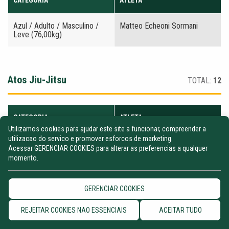
CATEGORIA
ATLETA
Azul / Adulto / Masculino /
Matteo Echeoni Sormani
Leve (76,00kg)
Atos Jiu-Jitsu
TOTAL:
12
CATEGORIA
ATLETA
Utilizamos cookies para ajudar este site a funcionar, compreender a
utilizacao do servico e promover esforcos de marketing.
Branca / Adulto / Masculino /
Ian Vaz Araujo
Acessar GERENCIAR COOKIES para alterar as preferencias a qualquer
Médio (82,30kg)
momento.
Azul / Juvenil / Feminino /
Larissa Ribeiro do
Pena (52,50kg)
Nascimento
GERENCIAR COOKIES
Azul / Adulto / Masculino /
Damiano Grillo
REJEITAR COOKIES NAO ESSENCIAIS
ACEITAR TUDO
Absoluto