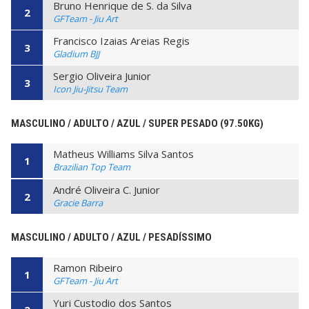
Bruno Henrique de S. da Silva
2
GFTeam - Jiu Art
Francisco Izaias Areias Regis
3
Gladium BJJ
Sergio Oliveira Junior
3
Icon Jiu-Jitsu Team
MASCULINO / ADULTO / AZUL / SUPER PESADO (97.50KG)
Matheus Williams Silva Santos
1
Brazilian Top Team
André Oliveira C. Junior
2
Gracie Barra
MASCULINO / ADULTO / AZUL / PESADÍSSIMO
Ramon Ribeiro
1
GFTeam - Jiu Art
Yuri Custodio dos Santos