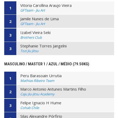
Vitoria Carollina Araujo Vieira
1
GFTeam - Jiu Art
Jamile Nunes de Lima
2
GFTeam - Jiu Art
Izabel Vieira Seki
3
Brothers Club
Stephanie Torres Jangelni
3
Tozi Jiu Jitsu
MASCULINO / MASTER 1 / AZUL / MÉDIO (79.50KG)
Peru Barasoain Urrutia
1
Mathias Ribeiro Team
Marco Antonio Antunes Martins Filho
2
Caju Jiu-Jitsu Academy
Felipe Ignacio H Hume
3
Cohab Chile
Silas Alexandre Pórfirio