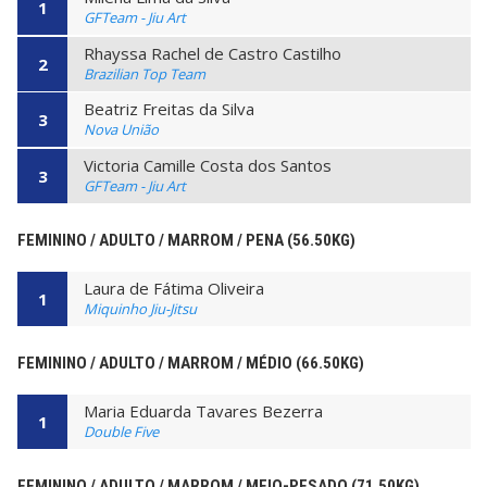
1
GFTeam - Jiu Art
Rhayssa Rachel de Castro Castilho
2
Brazilian Top Team
Beatriz Freitas da Silva
3
Nova União
Victoria Camille Costa dos Santos
3
GFTeam - Jiu Art
FEMININO / ADULTO / MARROM / PENA (56.50KG)
Laura de Fátima Oliveira
1
Miquinho Jiu-Jitsu
FEMININO / ADULTO / MARROM / MÉDIO (66.50KG)
Maria Eduarda Tavares Bezerra
1
Double Five
FEMININO / ADULTO / MARROM / MEIO-PESADO (71.50KG)