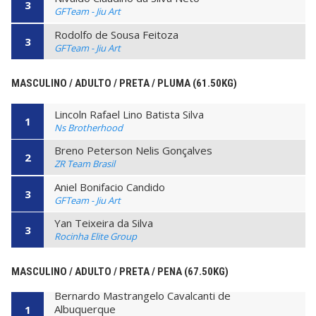
3
GFTeam - Jiu Art
Rodolfo de Sousa Feitoza
3
GFTeam - Jiu Art
MASCULINO / ADULTO / PRETA / PLUMA (61.50KG)
Lincoln Rafael Lino Batista Silva
1
Ns Brotherhood
Breno Peterson Nelis Gonçalves
2
ZR Team Brasil
Aniel Bonifacio Candido
3
GFTeam - Jiu Art
Yan Teixeira da Silva
3
Rocinha Elite Group
MASCULINO / ADULTO / PRETA / PENA (67.50KG)
Bernardo Mastrangelo Cavalcanti de
Albuquerque
1