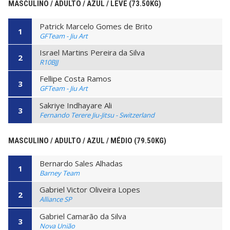
MASCULINO / ADULTO / AZUL / LEVE (73.50KG)
Patrick Marcelo Gomes de Brito
1
GFTeam - Jiu Art
Israel Martins Pereira da Silva
2
R10BJJ
Fellipe Costa Ramos
3
GFTeam - Jiu Art
Sakriye Indhayare Ali
3
Fernando Terere Jiu-Jitsu - Switzerland
MASCULINO / ADULTO / AZUL / MÉDIO (79.50KG)
Bernardo Sales Alhadas
1
Barney Team
Gabriel Victor Oliveira Lopes
2
Alliance SP
Gabriel Camarão da Silva
3
Nova União