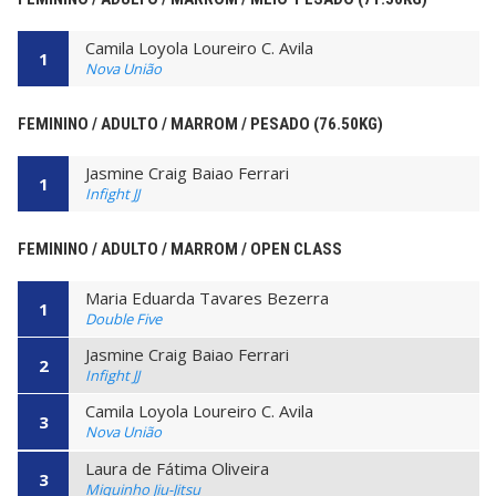
Camila Loyola Loureiro C. Avila
1
Nova União
FEMININO / ADULTO / MARROM / PESADO (76.50KG)
Jasmine Craig Baiao Ferrari
1
Infight JJ
FEMININO / ADULTO / MARROM / OPEN CLASS
Maria Eduarda Tavares Bezerra
1
Double Five
Jasmine Craig Baiao Ferrari
2
Infight JJ
Camila Loyola Loureiro C. Avila
3
Nova União
Laura de Fátima Oliveira
3
Miquinho Jiu-Jitsu