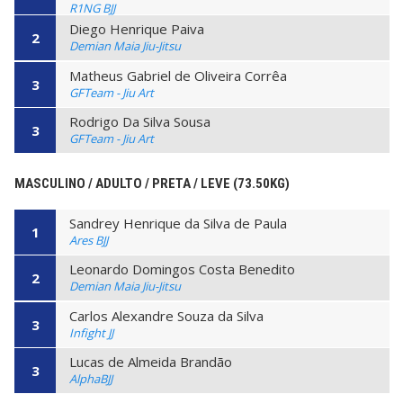
R1NG BJJ
Diego Henrique Paiva
2
Demian Maia Jiu-Jitsu
Matheus Gabriel de Oliveira Corrêa
3
GFTeam - Jiu Art
Rodrigo Da Silva Sousa
3
GFTeam - Jiu Art
MASCULINO / ADULTO / PRETA / LEVE (73.50KG)
Sandrey Henrique da Silva de Paula
1
Ares BJJ
Leonardo Domingos Costa Benedito
2
Demian Maia Jiu-Jitsu
Carlos Alexandre Souza da Silva
3
Infight JJ
Lucas de Almeida Brandão
3
AlphaBJJ