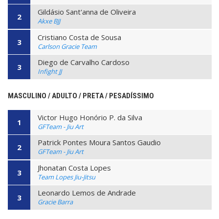
Gildásio Sant'anna de Oliveira
2
Akxe BJJ
Cristiano Costa de Sousa
3
Carlson Gracie Team
Diego de Carvalho Cardoso
3
Infight JJ
MASCULINO / ADULTO / PRETA / PESADÍSSIMO
Victor Hugo Honório P. da Silva
1
GFTeam - Jiu Art
Patrick Pontes Moura Santos Gaudio
2
GFTeam - Jiu Art
Jhonatan Costa Lopes
3
Team Lopes Jiu-Jitsu
Leonardo Lemos de Andrade
3
Gracie Barra