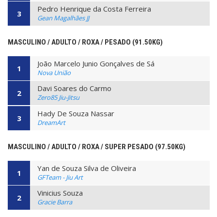
Pedro Henrique da Costa Ferreira
3
Gean Magalhães JJ
MASCULINO / ADULTO / ROXA / PESADO (91.50KG)
João Marcelo Junio Gonçalves de Sá
1
Nova União
Davi Soares do Carmo
2
Zero85 Jiu-Jitsu
Hady De Souza Nassar
3
DreamArt
MASCULINO / ADULTO / ROXA / SUPER PESADO (97.50KG)
Yan de Souza Silva de Oliveira
1
GFTeam - Jiu Art
Vinicius Souza
2
Gracie Barra