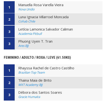
Manuella Rosa Varella Vieira
1
Nova União
Luna Ignacia Villarroel Moncada
2
Cohab Chile
Letícia Lamonica Salvador Caliman
3
Academia Pitbull
Phuong Uyen T. Tran
3
Ares BJJ
FEMININO / ADULTO / ROXA / LEVE (61.50KG)
Rhayssa Rachel de Castro Castilho
1
Brazilian Top Team
Thaina Maia de Brito
2
MXT Academy BJJ
Débora dos Santos Soares
3
Gracie Humaita