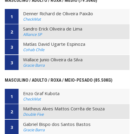
MASCULINO / ADULTO / ROXA / MÉDIO (79.50KG)
Denner Richard de Oliveira Paixão
1
CheckMat
Sandro Erick Oliveira de Lima
2
Alliance SP
Matías David Ugarte Espinoza
3
Cohab Chile
Wallace Junio Oliveira da Silva
3
Gracie Barra
MASCULINO / ADULTO / ROXA / MEIO-PESADO (85.50KG)
Enzo Graf Kubota
1
CheckMat
Matheus Alves Mattos Corrêa de Souza
2
Double Five
Gabriel Bispo dos Santos Bastos
3
Gracie Barra