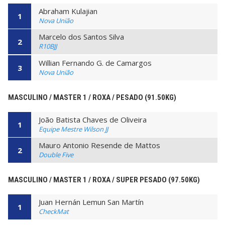
Abraham Kulajian
1
Nova União
Marcelo dos Santos Silva
2
R10BJJ
Willian Fernando G. de Camargos
3
Nova União
MASCULINO / MASTER 1 / ROXA / PESADO (91.50KG)
João Batista Chaves de Oliveira
1
Equipe Mestre Wilson JJ
Mauro Antonio Resende de Mattos
2
Double Five
MASCULINO / MASTER 1 / ROXA / SUPER PESADO (97.50KG)
Juan Hernán Lemun San Martín
1
CheckMat