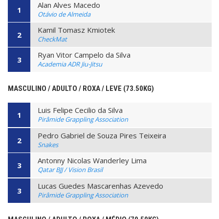
Alan Alves Macedo
1
Otávio de Almeida
Kamil Tomasz Kmiotek
2
CheckMat
Ryan Vitor Campelo da Silva
3
Academia ADR Jiu-Jitsu
MASCULINO / ADULTO / ROXA / LEVE (73.50KG)
Luis Felipe Cecilio da Silva
1
Pirâmide Grappling Association
Pedro Gabriel de Souza Pires Teixeira
2
Snakes
Antonny Nicolas Wanderley Lima
3
Qatar BJJ / Vision Brasil
Lucas Guedes Mascarenhas Azevedo
3
Pirâmide Grappling Association