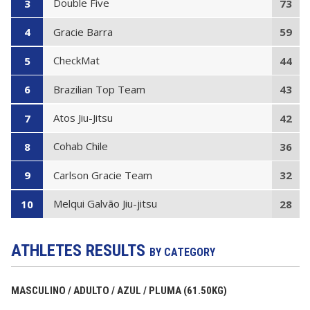
Double Five
3
73
Gracie Barra
4
59
CheckMat
5
44
Brazilian Top Team
6
43
Atos Jiu-Jitsu
7
42
Cohab Chile
8
36
Carlson Gracie Team
9
32
Melqui Galvão Jiu-jitsu
10
28
ATHLETES RESULTS
BY CATEGORY
MASCULINO / ADULTO / AZUL / PLUMA (61.50KG)