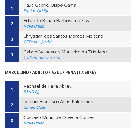
Tauã Gabriel Bispo Gama
1
Equipe FJU BJJ
Eduardo Kauan Barbosa da Silva
2
Nova União
Chrystian dos Santos Moraes Molteno
3
GFTeam - Jiu Art
Gabriel Valadares Monteiro da Trindade
3
Carlson Gracie Team
MASCULINO / ADULTO / AZUL / PENA (67.50KG)
Raphael de Faria Abreu
1
R1NG BJJ
Joaquin Francisco Arias Palominos
2
Cohab Chile
Gustavo Muniz de Oliveira Gomes
3
Nova União