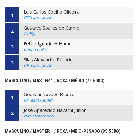
Luís Carlos Coelho Oliveira
1
GFTeam - Jiu Art
Gustavo Soares do Carmo
2
R10BJJ
Felipe Ignacio H Hume
3
Cohab Chile
Silas Alexandre Pórfirio
3
GFTeam - Jiu Art
MASCULINO / MASTER 1 / ROXA / MÉDIO (79.50KG)
Geovani Novaes Branco
1
GFTeam - Jiu Art
José Aparecido Navachi Junior
2
Ns Brotherhood
MASCULINO / MASTER 1 / ROXA / MEIO-PESADO (85.50KG)