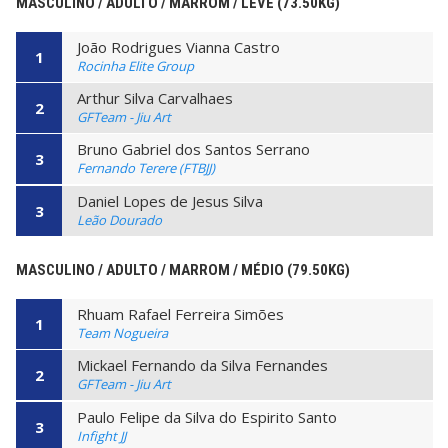
MASCULINO / ADULTO / MARROM / LEVE (73.50KG)
João Rodrigues Vianna Castro
1
Rocinha Elite Group
Arthur Silva Carvalhaes
2
GFTeam - Jiu Art
Bruno Gabriel dos Santos Serrano
3
Fernando Terere (FTBJJ)
Daniel Lopes de Jesus Silva
3
Leão Dourado
MASCULINO / ADULTO / MARROM / MÉDIO (79.50KG)
Rhuam Rafael Ferreira Simões
1
Team Nogueira
Mickael Fernando da Silva Fernandes
2
GFTeam - Jiu Art
Paulo Felipe da Silva do Espirito Santo
3
Infight JJ