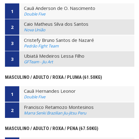
Cauã Anderson de O. Nascimento
1
Double Five
Caio Matheus Silva dos Santos
2
Nova União
Cristefy Bruno Santos de Nazaré
3
Pedrão Fight Team
Ubiatá Medeiros Lessa Filho
3
GFTeam - Jiu Art
MASCULINO / ADULTO / ROXA / PLUMA (61.50KG)
Cauã Hernandes Leonor
1
Double Five
Francisco Retamozo Montesinos
2
Marra Senki Brazilian Jiu-Jitsu Peru
MASCULINO / ADULTO / ROXA / PENA (67.50KG)