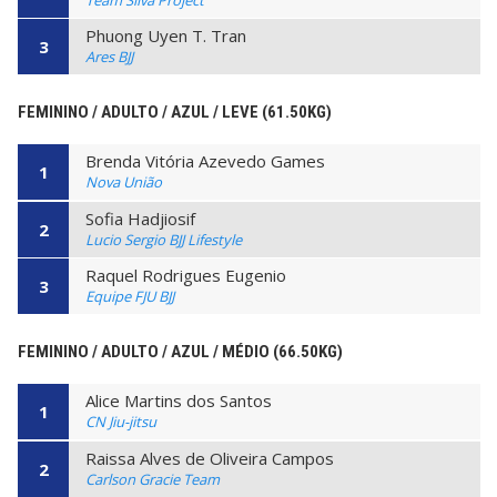
Team Silva Project
Phuong Uyen T. Tran
3
Ares BJJ
FEMININO / ADULTO / AZUL / LEVE (61.50KG)
Brenda Vitória Azevedo Games
1
Nova União
Sofia Hadjiosif
2
Lucio Sergio BJJ Lifestyle
Raquel Rodrigues Eugenio
3
Equipe FJU BJJ
FEMININO / ADULTO / AZUL / MÉDIO (66.50KG)
Alice Martins dos Santos
1
CN Jiu-jitsu
Raissa Alves de Oliveira Campos
2
Carlson Gracie Team