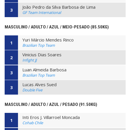
João Pedro da Silva Barbosa de Lima
3
GF Team International
MASCULINO / ADULTO / AZUL / MEIO-PESADO (85.50KG)
Yuri Márcio Mendes Rinco
1
Brazilian Top Team
Vinicius Dias Soares
2
Infight JJ
Luan Almeida Barbosa
3
Brazilian Top Team
Lucas Alves Sued
3
Double Five
MASCULINO / ADULTO / AZUL / PESADO (91.50KG)
Inti Eros J. Villarroel Moncada
1
Cohab Chile