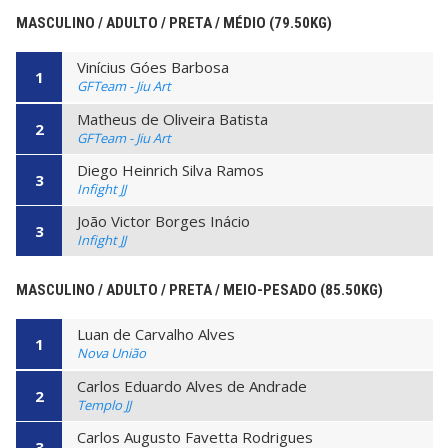
MASCULINO / ADULTO / PRETA / MÉDIO (79.50KG)
Vinícius Góes Barbosa
1
GFTeam - Jiu Art
Matheus de Oliveira Batista
2
GFTeam - Jiu Art
Diego Heinrich Silva Ramos
3
Infight JJ
João Victor Borges Inácio
3
Infight JJ
MASCULINO / ADULTO / PRETA / MEIO-PESADO (85.50KG)
Luan de Carvalho Alves
1
Nova União
Carlos Eduardo Alves de Andrade
2
Templo JJ
Carlos Augusto Favetta Rodrigues
3