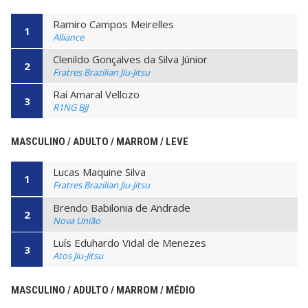
Ramiro Campos Meirelles
1
Alliance
Clenildo Gonçalves da Silva Júnior
2
Fratres Brazilian Jiu-Jitsu
Raí Amaral Vellozo
3
R1NG BJJ
MASCULINO / ADULTO / MARROM / LEVE
Lucas Maquine Silva
1
Fratres Brazilian Jiu-Jitsu
Brendo Babilonia de Andrade
2
Nova União
Luís Eduhardo Vidal de Menezes
3
Atos Jiu-Jitsu
MASCULINO / ADULTO / MARROM / MÉDIO