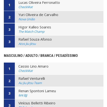
Lucas Oliveira Ferronatto
1
CheckMat
Yuri Oliveira de Carvalho
2
Nova União
Higor Kalleo Soares
3
The Match Champ
Rafael Souza Afonso
3
Atos Jiu-Jitsu
MASCULINO / ADULTO / BRANCA / PESADÍSSIMO
Cassio Lino Amaro
1
CheckMat
Rafael Venturelli
2
Au Jiu-Jitsu Team
Renan Spontoni Lameu
3
M4 BJJ
Vinícius Belletti Ribeiro
3