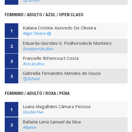
TJJ School
FEMININO / ADULTO / AZUL / OPEN CLASS
Kailana Cristine Azevedo De Oliveira
1
Régis Oliveira BJJ
Eduarda Giordani G. Podhorodecki Monteiro
2
Scorpyon Jiu-Jitsu
Francielle Bittencourt Costa
3
Atos Jiu-Jitsu
Gabriella Fernandes Mendes de Souza
3
TJJ School
FEMININO / ADULTO / ROXA / PENA
Luana Magalhães Câmara Pessoa
1
Double Five
Rafaela Leria Samuel da Silva
2
Alliance