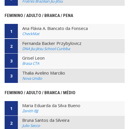
Fratres Brazilian Jiu-Jitsu
FEMININO / ADULTO / BRANCA / PENA
Ana Flávia A. Biancato da Fonseca
1
CheckMat
Fernanda Backer Przybylovicz
2
DNA Jiu-Jitsu School Curitiba
Grisel Leon
3
Brasa CTA
Thalia Avelino Marcilio
3
Nova União
FEMININO / ADULTO / BRANCA / MÉDIO
Maria Eduarda da Silva Bueno
1
Zenith BJJ
Bruna Santos da Silveira
2
Julio Secco