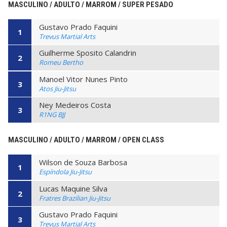
MASCULINO / ADULTO / MARROM / SUPER PESADO
Gustavo Prado Faquini
1
Trevus Martial Arts
Guilherme Sposito Calandrin
2
Romeu Bertho
Manoel Vitor Nunes Pinto
3
Atos Jiu-Jitsu
Ney Medeiros Costa
3
R1NG BJJ
MASCULINO / ADULTO / MARROM / OPEN CLASS
Wilson de Souza Barbosa
1
Espíndola Jiu-Jitsu
Lucas Maquine Silva
2
Fratres Brazilian Jiu-Jitsu
Gustavo Prado Faquini
3
Trevus Martial Arts