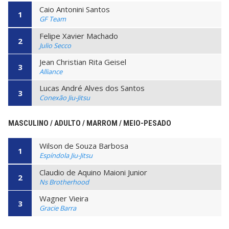
Caio Antonini Santos
1
GF Team
Felipe Xavier Machado
2
Julio Secco
Jean Christian Rita Geisel
3
Alliance
Lucas André Alves dos Santos
3
Conexão Jiu-Jitsu
MASCULINO / ADULTO / MARROM / MEIO-PESADO
Wilson de Souza Barbosa
1
Espíndola Jiu-Jitsu
Claudio de Aquino Maioni Junior
2
Ns Brotherhood
Wagner Vieira
3
Gracie Barra