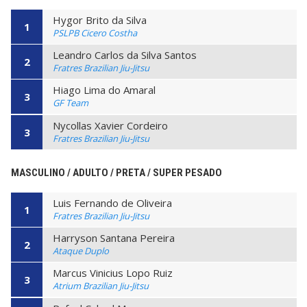
Hygor Brito da Silva
1
PSLPB Cicero Costha
Leandro Carlos da Silva Santos
2
Fratres Brazilian Jiu-Jitsu
Hiago Lima do Amaral
3
GF Team
Nycollas Xavier Cordeiro
3
Fratres Brazilian Jiu-Jitsu
MASCULINO / ADULTO / PRETA / SUPER PESADO
Luis Fernando de Oliveira
1
Fratres Brazilian Jiu-Jitsu
Harryson Santana Pereira
2
Ataque Duplo
Marcus Vinicius Lopo Ruiz
3
Atrium Brazilian Jiu-Jitsu