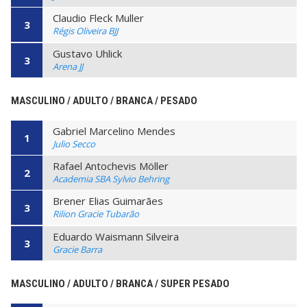
Claudio Fleck Muller
3
Régis Oliveira BJJ
Gustavo Uhlick
3
Arena JJ
MASCULINO / ADULTO / BRANCA / PESADO
Gabriel Marcelino Mendes
1
Julio Secco
Rafael Antochevis Möller
2
Academia SBA Sylvio Behring
Brener Elias Guimarães
3
Rilion Gracie Tubarão
Eduardo Waismann Silveira
3
Gracie Barra
MASCULINO / ADULTO / BRANCA / SUPER PESADO