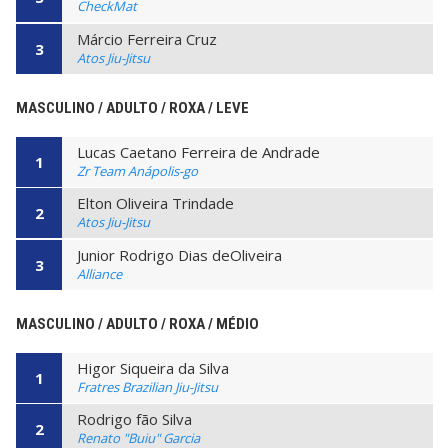
CheckMat
Márcio Ferreira Cruz
3
Atos Jiu-Jitsu
MASCULINO / ADULTO / ROXA / LEVE
Lucas Caetano Ferreira de Andrade
1
Zr Team Anápolis-go
Elton Oliveira Trindade
2
Atos Jiu-Jitsu
Junior Rodrigo Dias deOliveira
3
Alliance
MASCULINO / ADULTO / ROXA / MÉDIO
Higor Siqueira da Silva
1
Fratres Brazilian Jiu-Jitsu
Rodrigo fão Silva
2
Renato "Buiu" Garcia