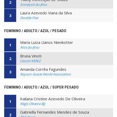
2
Scorpyon Jiu-Jitsu
Laura Azevedo Viana da Silva
3
Double Five
FEMININO / ADULTO / AZUL / PESADO
Maria Luiza Llanos Nienkotter
1
Atos Jiu-Jitsu
Bruna Vinoti
2
Ceconi KMKZ
Amanda Corrêa Fagundes
3
Reyson Gracie World Association
FEMININO / ADULTO / AZUL / SUPER PESADO
Kailana Cristine Azevedo De Oliveira
1
Régis Oliveira BJJ
Gabriella Fernandes Mendes de Souza
2