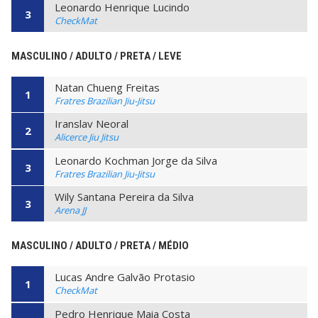
Leonardo Henrique Lucindo
3
CheckMat
MASCULINO / ADULTO / PRETA / LEVE
Natan Chueng Freitas
1
Fratres Brazilian Jiu-Jitsu
Iranslav Neoral
2
Alicerce Jiu Jitsu
Leonardo Kochman Jorge da Silva
3
Fratres Brazilian Jiu-Jitsu
Wily Santana Pereira da Silva
3
Arena JJ
MASCULINO / ADULTO / PRETA / MÉDIO
Lucas Andre Galvão Protasio
1
CheckMat
Pedro Henrique Maia Costa