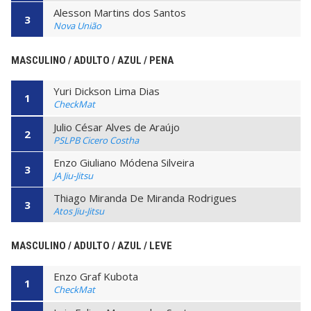
Alesson Martins dos Santos
3
Nova União
MASCULINO / ADULTO / AZUL / PENA
Yuri Dickson Lima Dias
1
CheckMat
Julio César Alves de Araújo
2
PSLPB Cicero Costha
Enzo Giuliano Módena Silveira
3
JA Jiu-Jitsu
Thiago Miranda De Miranda Rodrigues
3
Atos Jiu-Jitsu
MASCULINO / ADULTO / AZUL / LEVE
Enzo Graf Kubota
1
CheckMat