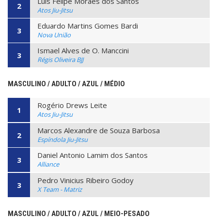
Luis Felipe Moraes dos Santos
2
Atos Jiu-Jitsu
Eduardo Martins Gomes Bardi
3
Nova União
Ismael Alves de O. Manccini
3
Régis Oliveira BJJ
MASCULINO / ADULTO / AZUL / MÉDIO
Rogério Drews Leite
1
Atos Jiu-Jitsu
Marcos Alexandre de Souza Barbosa
2
Espíndola Jiu-Jitsu
Daniel Antonio Lamim dos Santos
3
Alliance
Pedro Vinicius Ribeiro Godoy
3
X Team - Matriz
MASCULINO / ADULTO / AZUL / MEIO-PESADO