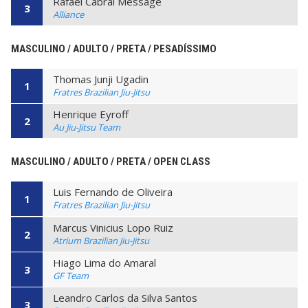
Rafael Cabral Message
3
Alliance
MASCULINO / ADULTO / PRETA / PESADÍSSIMO
Thomas Junji Ugadin
1
Fratres Brazilian Jiu-Jitsu
Henrique Eyroff
2
Au Jiu-Jitsu Team
MASCULINO / ADULTO / PRETA / OPEN CLASS
Luis Fernando de Oliveira
1
Fratres Brazilian Jiu-Jitsu
Marcus Vinicius Lopo Ruiz
2
Atrium Brazilian Jiu-Jitsu
Hiago Lima do Amaral
3
GF Team
Leandro Carlos da Silva Santos
3