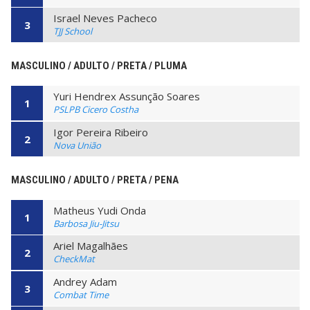
Israel Neves Pacheco
3
TJJ School
MASCULINO / ADULTO / PRETA / PLUMA
Yuri Hendrex Assunção Soares
1
PSLPB Cicero Costha
Igor Pereira Ribeiro
2
Nova União
MASCULINO / ADULTO / PRETA / PENA
Matheus Yudi Onda
1
Barbosa Jiu-Jitsu
Ariel Magalhães
2
CheckMat
Andrey Adam
3
Combat Time