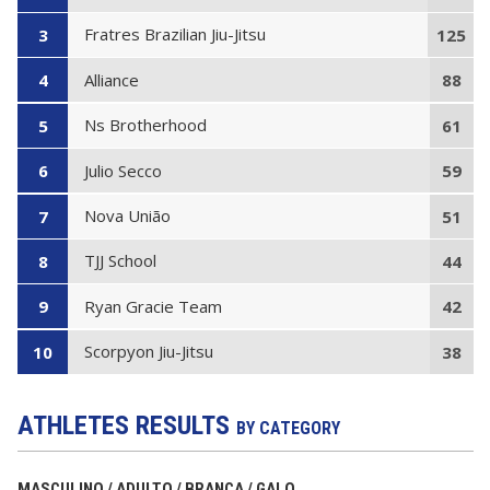
Fratres Brazilian Jiu-Jitsu
3
125
Alliance
4
88
Ns Brotherhood
5
61
Julio Secco
6
59
Nova União
7
51
TJJ School
8
44
Ryan Gracie Team
9
42
Scorpyon Jiu-Jitsu
10
38
ATHLETES RESULTS
BY CATEGORY
MASCULINO / ADULTO / BRANCA / GALO