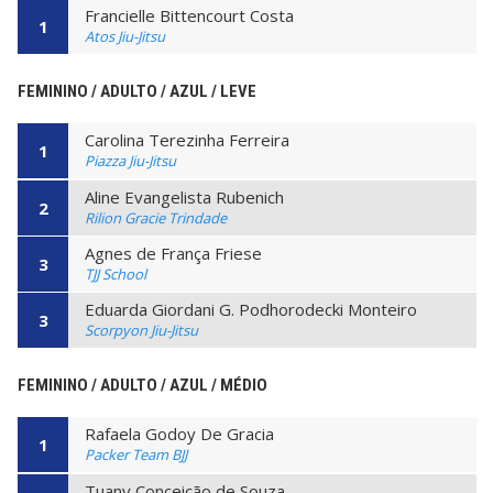
Francielle Bittencourt Costa
1
Atos Jiu-Jitsu
FEMININO / ADULTO / AZUL / LEVE
Carolina Terezinha Ferreira
1
Piazza Jiu-Jitsu
Aline Evangelista Rubenich
2
Rilion Gracie Trindade
Agnes de França Friese
3
TJJ School
Eduarda Giordani G. Podhorodecki Monteiro
3
Scorpyon Jiu-Jitsu
FEMININO / ADULTO / AZUL / MÉDIO
Rafaela Godoy De Gracia
1
Packer Team BJJ
Tuany Conceição de Souza