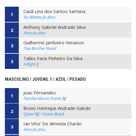
Cauã Levi dos Santos Santana
1
Six Blades Jiu-Jitsu
Anthony Gabriel Andrade Silva
2
Atos Jiu-Jitsu
Guilherme Jambeiro Venancio
3
Top Brother Brasil
Talles Faria Pinheiro Da Silva
3
Infight JJ
MASCULINO / JUVENIL 1 / AZUL / PESADO
Joao Fernandes
1
Familia Marcio Frank BJJ
Bruno Henrique Andrade Galvão
2
Qatar BJJ / Vision Brasil
Ian Vitor De Almeida Charão
3
Atos Jiu-Jitsu