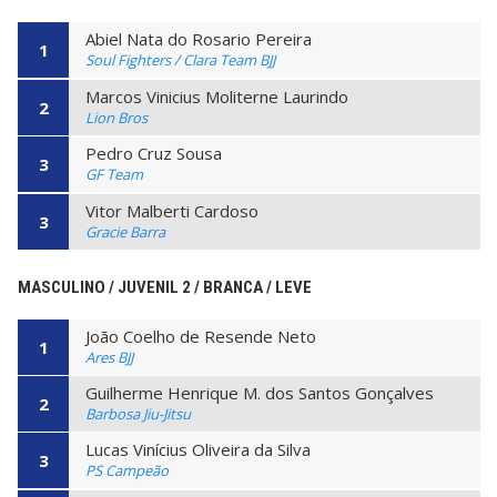
Abiel Nata do Rosario Pereira
1
Soul Fighters / Clara Team BJJ
Marcos Vinicius Moliterne Laurindo
2
Lion Bros
Pedro Cruz Sousa
3
GF Team
Vitor Malberti Cardoso
3
Gracie Barra
MASCULINO / JUVENIL 2 / BRANCA / LEVE
João Coelho de Resende Neto
1
Ares BJJ
Guilherme Henrique M. dos Santos Gonçalves
2
Barbosa Jiu-Jitsu
Lucas Vinícius Oliveira da Silva
3
PS Campeão