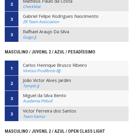
Matheus Paulo da Costa
2
CheckMat
Gabriel Felipe Rodrigues Nascimento
3
ZR Team Association
Rafhael Araujo Da Silva
3
Guigo JJ
MASCULINO / JUVENIL 2 / AZUL / PESADÍSSIMO
Carlos Henrique Brusco Ribeiro
1
Vinícius Prudêncio BJJ
João Victor Alves Jardim
2
Templo JJ
Miguel da Silva Bento
3
Academia Pitbull
Victor Ferreira dos Santos
3
Team Kamui
MASCULINO / JUVENIL 2 / AZUL / OPEN CLASS LIGHT