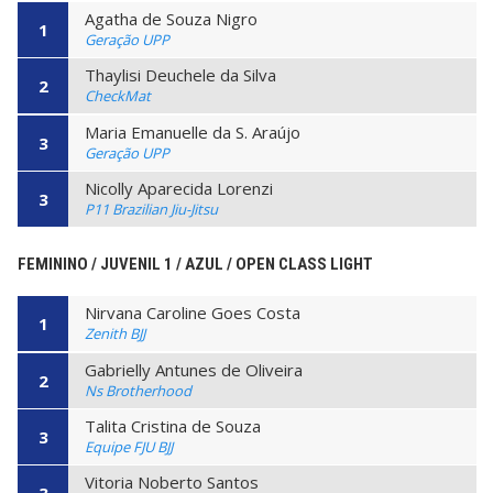
Agatha de Souza Nigro
1
Geração UPP
Thaylisi Deuchele da Silva
2
CheckMat
Maria Emanuelle da S. Araújo
3
Geração UPP
Nicolly Aparecida Lorenzi
3
P11 Brazilian Jiu-Jitsu
FEMININO / JUVENIL 1 / AZUL / OPEN CLASS LIGHT
Nirvana Caroline Goes Costa
1
Zenith BJJ
Gabrielly Antunes de Oliveira
2
Ns Brotherhood
Talita Cristina de Souza
3
Equipe FJU BJJ
Vitoria Noberto Santos