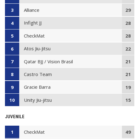
Alliance
3
29
Infight JJ
4
28
CheckMat
5
28
Atos Jiu-Jitsu
6
22
Qatar BJJ / Vision Brasil
7
21
Castro Team
8
21
Gracie Barra
9
19
Unity Jiu-jitsu
10
15
JUVENILE
CheckMat
1
49