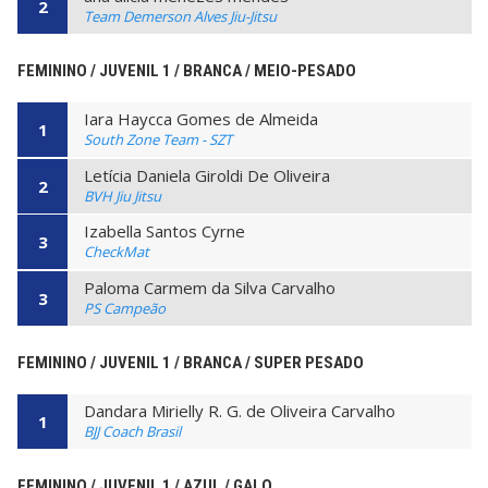
2
Team Demerson Alves Jiu-Jitsu
FEMININO / JUVENIL 1 / BRANCA / MEIO-PESADO
Iara Haycca Gomes de Almeida
1
South Zone Team - SZT
Letícia Daniela Giroldi De Oliveira
2
BVH Jiu Jitsu
Izabella Santos Cyrne
3
CheckMat
Paloma Carmem da Silva Carvalho
3
PS Campeão
FEMININO / JUVENIL 1 / BRANCA / SUPER PESADO
Dandara Mirielly R. G. de Oliveira Carvalho
1
BJJ Coach Brasil
FEMININO / JUVENIL 1 / AZUL / GALO