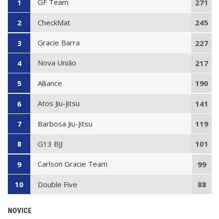
GF Team
1
271
CheckMat
2
245
Gracie Barra
3
227
Nova União
4
217
Alliance
5
190
Atos Jiu-Jitsu
6
141
Barbosa Jiu-Jitsu
7
119
G13 BJJ
8
101
Carlson Gracie Team
9
99
Double Five
10
88
NOVICE