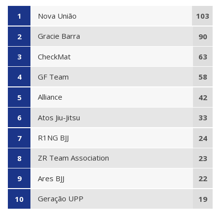
Nova União
1
103
Gracie Barra
2
90
CheckMat
3
63
GF Team
4
58
Alliance
5
42
Atos Jiu-Jitsu
6
33
R1NG BJJ
7
24
ZR Team Association
8
23
Ares BJJ
9
22
Geração UPP
10
19