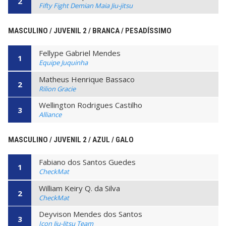
2
Fifty Fight Demian Maia Jiu-jitsu
MASCULINO / JUVENIL 2 / BRANCA / PESADÍSSIMO
Fellype Gabriel Mendes
1
Equipe Juquinha
Matheus Henrique Bassaco
2
Rilion Gracie
Wellington Rodrigues Castilho
3
Alliance
MASCULINO / JUVENIL 2 / AZUL / GALO
Fabiano dos Santos Guedes
1
CheckMat
William Keiry Q. da Silva
2
CheckMat
Deyvison Mendes dos Santos
3
Icon Jiu-Jitsu Team