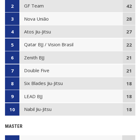
GF Team
2
42
Nova União
3
28
Atos Jiu-Jitsu
4
27
Qatar BJJ / Vision Brasil
5
22
Zenith BJJ
6
21
Double Five
7
21
Six Blades Jiu-Jitsu
8
18
LEAD BJJ
9
18
Nabil Jiu-Jitsu
10
18
MASTER