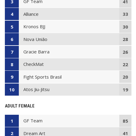
GF Team
3
41
Alliance
4
33
Kronos BJJ
5
30
Nova União
6
28
Gracie Barra
7
26
CheckMat
8
22
Fight Sports Brasil
9
20
Atos Jiu-Jitsu
10
19
ADULT FEMALE
GF Team
1
85
Dream Art
2
41