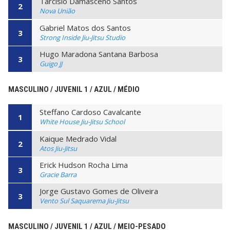
Tarcisio Damasceno Santos
2
Nova União
Gabriel Matos dos Santos
3
Strong Inside Jiu-Jitsu Studio
Hugo Maradona Santana Barbosa
3
Guigo JJ
MASCULINO / JUVENIL 1 / AZUL / MÉDIO
Steffano Cardoso Cavalcante
1
White House Jiu-Jitsu School
Kaique Medrado Vidal
2
Atos Jiu-Jitsu
Erick Hudson Rocha Lima
3
Gracie Barra
Jorge Gustavo Gomes de Oliveira
3
Vento Sul Saquarema Jiu-Jitsu
MASCULINO / JUVENIL 1 / AZUL / MEIO-PESADO