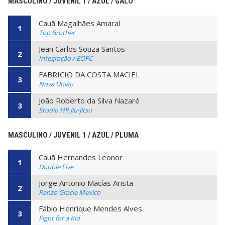
MASCULINO / JUVENIL 1 / AZUL / GALO
Cauã Magalhães Amaral
1
Top Brother
Jean Carlos Souza Santos
2
Integração / EOFC
FABRICIO DA COSTA MACIEL
3
Nova União
João Roberto da Silva Nazaré
3
Studio HR Jiu-Jitsu
MASCULINO / JUVENIL 1 / AZUL / PLUMA
Cauã Hernandes Leonor
1
Double Five
Jorge Antonio Macías Arista
2
Renzo Gracie Mexico
Fábio Henrique Mendes Alves
3
Fight for a Kid