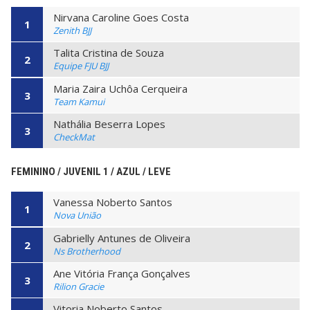
Nirvana Caroline Goes Costa
1
Zenith BJJ
Talita Cristina de Souza
2
Equipe FJU BJJ
Maria Zaira Uchôa Cerqueira
3
Team Kamui
Nathália Beserra Lopes
3
CheckMat
FEMININO / JUVENIL 1 / AZUL / LEVE
Vanessa Noberto Santos
1
Nova União
Gabrielly Antunes de Oliveira
2
Ns Brotherhood
Ane Vitória França Gonçalves
3
Rilion Gracie
Vitoria Noberto Santos